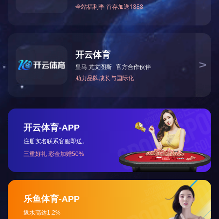
会计服务
经典案例
米兰体育-米兰
市政公用
石油化工
milan(中国)
民航工程
更多...
资讯中心
米兰体育
行业新闻
招贤纳士
招聘职位
人才理念
米兰体育-米兰milan(中国)
电话 :
010－62161407