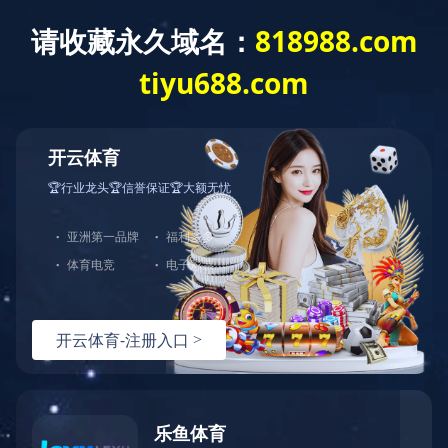
米兰体育
米兰体育-米兰milan(中国)
市政公用
石油化工
民航工程
电力工程
交通工程
水利工程
PPP项目
征地拆迁
设计优化
信息化与机房咨询
招标代理
财务决算
投资后评价